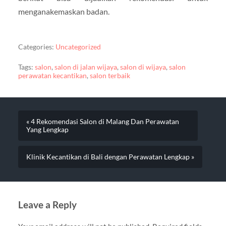
menganakemaskan badan.
Categories:
Uncategorized
Tags:
salon
,
salon di jalan wijaya
,
salon di wijaya
,
salon
perawatan kecantikan
,
salon terbaik
« 4 Rekomendasi Salon di Malang Dan Perawatan
Yang Lengkap
Klinik Kecantikan di Bali dengan Perawatan Lengkap »
Leave a Reply