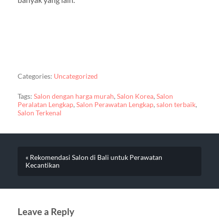
Categories:
Uncategorized
Tags:
Salon dengan harga murah
,
Salon Korea
,
Salon
Peralatan Lengkap
,
Salon Perawatan Lengkap
,
salon terbaik
,
Salon Terkenal
« Rekomendasi Salon di Bali untuk Perawatan
Kecantikan
Leave a Reply